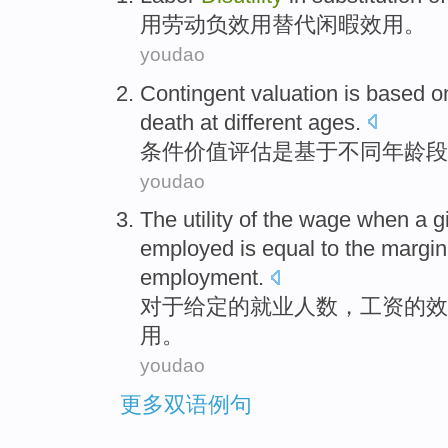
用
劳动
负效用替代闲暇效用。
youdao
Contingent
valuation
is
based o
death
at
different
ages
.
条件
价值评估
是
基于
不同
年龄段
youdao
The
utility
of
the
wage
when a g
employed
is equal to
the
margin
employment
.
对于
给定
的
就业
人数，
工资
的
效
用。
youdao
更多双语例句