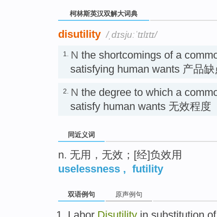
柯林斯英汉双解大词典
disutility
/ˌdɪsjuːˈtɪlɪtɪ/
N
the shortcomings of a commodi
1.
satisfying human wants 产品
N
the degree to which a commodit
2.
satisfy human wants 无效程度
同近义词
n. 无用，无效；[经]负效用
uselessness
,
futility
双语例句
原声例句
Labor
Disutility
in
substitution
o