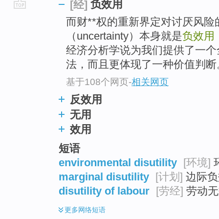
负效用
[经]
go
而财**权的重新界定对讨厌风
top
（uncertainty）本身就是
负效用
经济分析学说为我们提供了一个
法，而且更体现了一种价值判断
基于108个网页
-
相关网页
反效用
无用
效用
短语
environmental disutility
[环境]
marginal disutility
[计划]
边际负
disutility of labour
[劳经]
劳动无
更多
网络短语