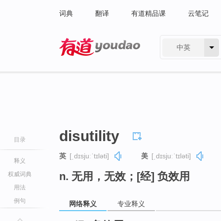
词典
翻译
有道精品课
云笔记
中英
有道 - 网易旗下搜索
disutility
目录
英
[ˌdɪsjuːˈtɪləti]
美
[ˌdɪsjuːˈtɪləti]
释义
n. 无用，无效；[经] 负效用
权威词典
用法
例句
网络释义
专业释义