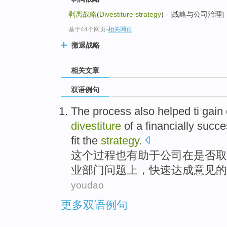
剥离战略
(
Divestiture strategy
) - [战略与公司治理]
基于44个网页
-
相关网页
撤退战略
相关文章
双语例句
The
process
also
helped
ti gain
divestiture
of
a
financially
succe
fit the
strategy
.
这个
过程
也
有助于
公司
在
是否取
业
部门
问题上，
快速
达成意见
的
youdao
更多双语例句