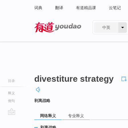
词典
翻译
有道精品课
云笔记
中英
有道 - 网易旗下搜索
divestiture strategy
目录
释义
剥离战略
例句
网络释义
专业释义
go
top
剥离战略