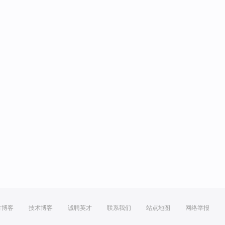
方博客
技术博客
诚聘英才
联系我们
站点地图
网络举报