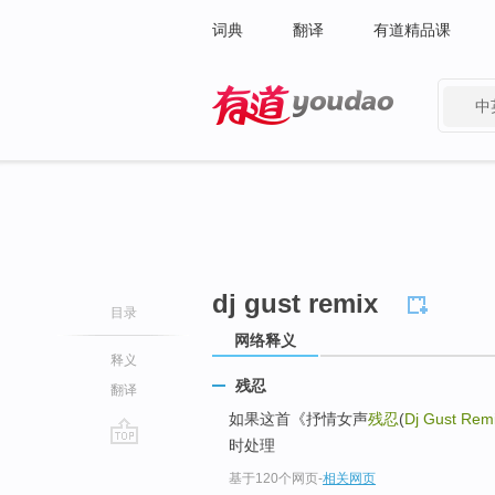
词典
翻译
有道精品课
中
有道 - 网易旗下搜索
dj gust remix
目录
网络释义
释义
残忍
翻译
如果这首《抒情女声
残忍
(
Dj Gust Rem
时处理
go
基于120个网页
-
相关网页
top