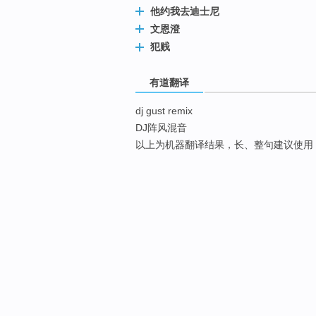
他约我去迪士尼
文恩澄
犯贱
有道翻译
dj gust remix
DJ阵风混音
以上为机器翻译结果，长、整句建议使用