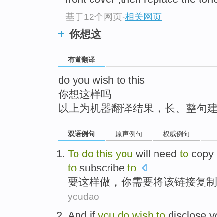
top
基于12个网页
-
相关网页
你想这
有道翻译
do you wish to this
你想这样吗
以上为机器翻译结果，长、整句
双语例句
原声例句
权威例句
To
do
this
you
will need
to
copy
to
subscribe
to
.
要
这样
做
，
你
需要
将
该
链接
复制
youdao
And if
you
do
wish
to
disclose
y