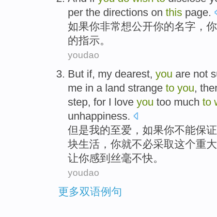
per the
directions
on
this
page
.
如果
你
非常
想
公开
你
的
名字
，你
的
指示
。
youdao
But
if
,
my
dearest
,
you
are
not
s
me
in
a
land strange
to
you
,
the
step
,
for
I
love
you
too much
to
unhappiness
.
但是
我
的
至爱
，
如果
你
不能
保证
块生活，你
就
不必
采取
这个
重大
让你
感到丝毫不快
。
youdao
更多双语例句