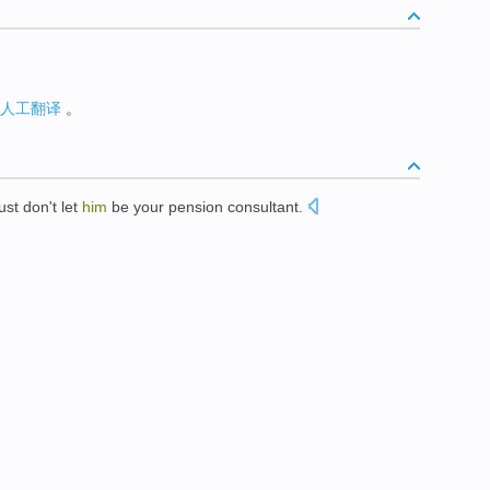
人工翻译
。
ust don't let
him
be your pension consultant.