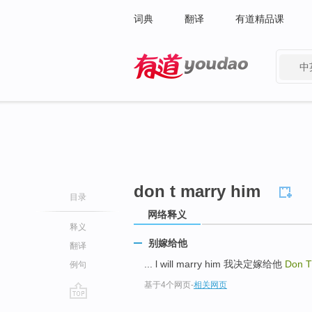
词典
翻译
有道精品课
中
有道 - 网易旗下搜索
don t marry him
目录
网络释义
释义
别嫁给他
翻译
... l will marry him 我决定嫁给他
Don T
例句
基于4个网页
-
相关网页
go