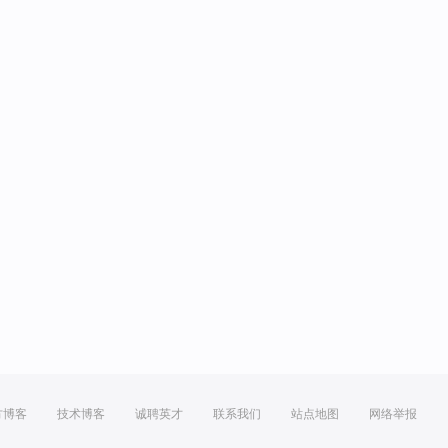
方博客
技术博客
诚聘英才
联系我们
站点地图
网络举报