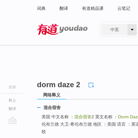
词典
翻译
有道精品课
云笔记
中英
有道 - 网易旗下搜索
dorm daze 2
目录
网络释义
释义
混合宿舍
翻译
美国 中文名称 ：
混合宿舍
2 英文名称 ：
Dorm Daz
伦布兰德 大卫·希伦布兰德 地区 ：美国 语言 ：
go
校
top