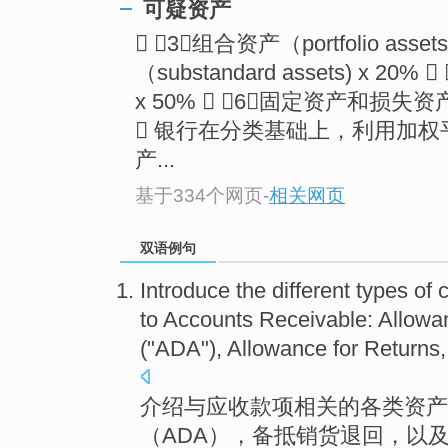
可疑资产
 （3）组合资产（portfolio asset
（substandard assets) x 20% 
x 50%  （6）固定资产和损失资产（fix
 银行在分类基础上，利用加
产...
基于334个网页
-
相关网页
双语例句
Introduce
the different
types
of
c
to Accounts Receivable:
Allowa
("
ADA
"),
Allowance
for
Returns
介绍
与
应收款
项
相关
的
各类
资产
（
ADA
），备抵销货
退回
，
以