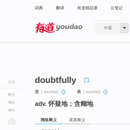
词典
翻译
有道精品课
云笔记
中英
有道 - 网易旗下搜索
doubtfully
目录
英
[ˈdaʊtfəli]
美
[ˈdaʊtfəli]
释义
adv. 怀疑地；含糊地
用法
例句
网络释义
英英释义
go