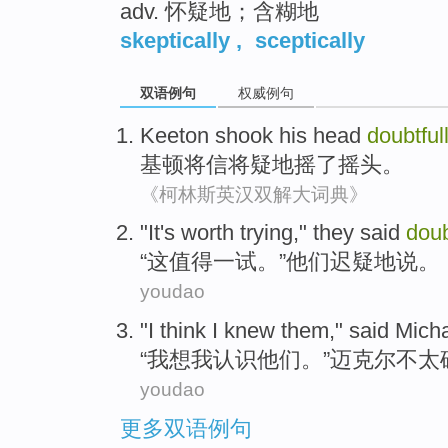
adv. 怀疑地；含糊地
skeptically
,
sceptically
双语例句
权威例句
Keeton
shook
his head
doubtful
基顿将信将疑
地
摇了
摇头。
《柯林斯英汉双解大词典》
"
It
's worth
trying
,"
they
said
doub
“
这
值得
一
试
。”
他们
迟疑地
说
。
youdao
"
I
think
I
knew
them
,"
said
Micha
“
我
想
我
认识
他们
。”
迈克尔
不太
youdao
更多双语例句