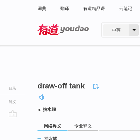
词典
翻译
有道精品课
云笔记
中英
有道 - 网易旗下搜索
draw-off tank
目录
释义
n. 抽水罐
go
网络释义
专业释义
top
抽水罐