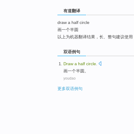
top
有道翻译
draw a half circle
画一个半圆
以上为机器翻译结果，长、整句建议使用
双语例句
Draw
a
half
circle
.
画
一个
半圆
。
youdao
更多双语例句