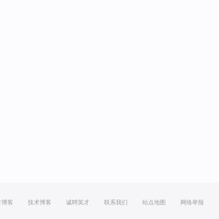
方博客
技术博客
诚聘英才
联系我们
站点地图
网络举报