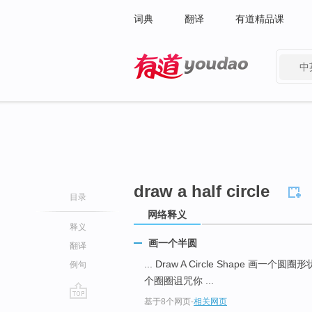
词典
翻译
有道精品课
中
有道 - 网易旗下搜索
draw a half circle
目录
网络释义
释义
画一个半圆
翻译
... Draw A Circle Shape 画一个圆圈
例句
个圈圈诅咒你 ...
基于8个网页
-
相关网页
go