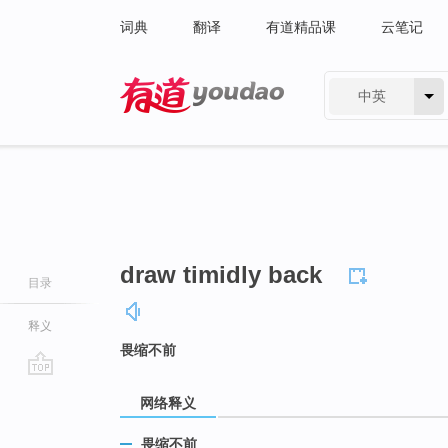
词典
翻译
有道精品课
云笔记
中英
有道 - 网易旗下搜索
draw timidly back
目录
释义
畏缩不前
go
网络释义
top
畏缩不前