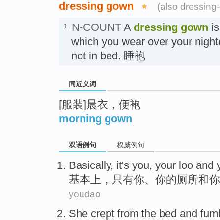
dressing gown
(also dressing
N-COUNT
A
dressing gown
is
1.
which you wear over your night
not in bed. 睡袍
同近义词
[服装]晨衣，便袍
morning gown
双语例句
权威例句
Basically
,
it's
you
,
your
loo
and
基本上
，
只有
你
、
你
的
厕所
和
你
youdao
She
crept
from
the bed
and
fum