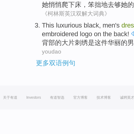
她
悄悄
爬
下
床，
笨拙地去
够她的
《柯林斯英汉双解大词典》
This luxurious
black
,
men's
dre
embroidered logo
on
the
back
!
背部
的
大片
刺绣
是这件
华丽的
男
youdao
更多双语例句
关于有道
Investors
有道智选
官方博客
技术博客
诚聘英