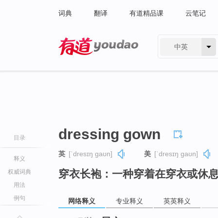
词典
翻译
有道精品课
云笔记
中英
有道 - 网易旗下搜索
dressing gown
目录
英
[ˈdresɪŋ ɡaʊn]
美
[ˈdresɪŋ ɡaʊn]
释义
穿衣长袍：一种穿着在穿衣或休
权威词典
用法
例句
网络释义
专业释义
英英释义