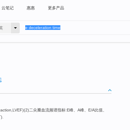
云笔记
惠惠
更多产品
英
Fraction,LVEF)(2)二尖瓣血流频谱指标:E峰、A峰、E/A比值、
).