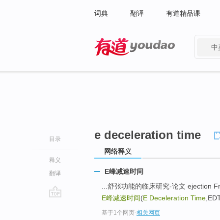
词典
翻译
有道精品课
中
有道 - 网易旗下搜索
e deceleration time
目录
网络释义
释义
E峰减速时间
翻译
...舒张功能的临床研究-论文 ejection 
E峰减速时间
(
E Deceleration Time
,EDT
go
基于1个网页
-
相关网页
top