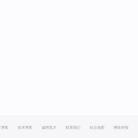
方博客
技术博客
诚聘英才
联系我们
站点地图
网络举报