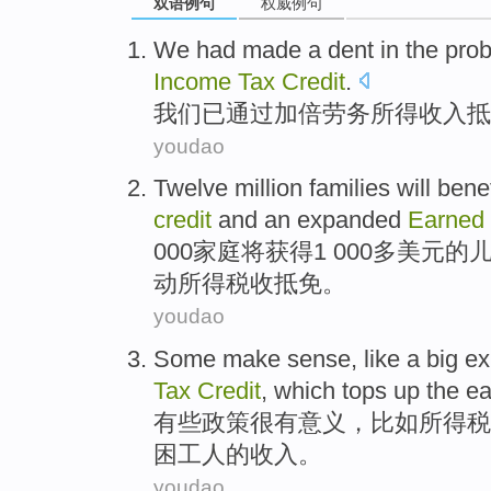
双语例句
权威例句
We
had made
a
dent
in the
pro
Income
Tax
Credit
.
我们
已
通过
加倍劳务
所得
收入
抵
youdao
Twelve million
families
will
benef
credit
and
an expanded
Earned
000
家庭
将
获得
1
000多美元的
动
所得
税收抵免。
youdao
Some
make sense
,
like
a big
ex
Tax
Credit
,
which
tops
up
the
ea
有些
政策很
有
意义，
比如
所得税
困
工人的
收入
。
youdao