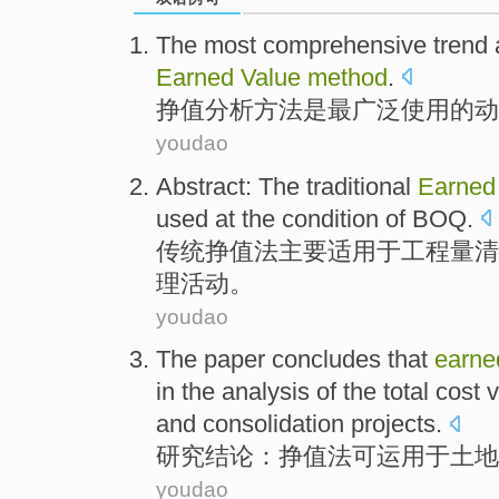
The most
comprehensive
trend
Earned
Value
method
.
挣
值
分析方法
是
最
广泛使用
的
动
youdao
Abstract: The
traditional
Earned
used at the
condition
of
BOQ
.
传统
挣
值
法
主要
适用于工程量清
理活动。
youdao
The paper
concludes
that
earne
in the
analysis
of the total
cost
v
and consolidation
projects
.
研究
结论
：
挣
值
法
可
运用于
土地
youdao