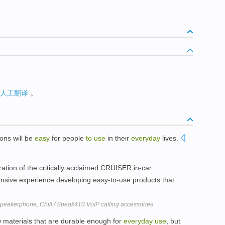
人工翻译
。
ions will be
easy
for people
to
use
in their
everyday
lives.
tion of the critically acclaimed CRUISER in-car
nsive experience developing easy-to-use products that
speakerphone, Chill / Speak410 VoIP calling accessories
 materials that are durable enough for
everyday
use
, but