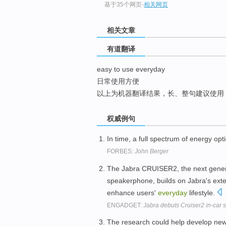
基于35个网页
-
相关网页
top
相关文章
有道翻译
easy to use everyday
日常使用方便
以上为机器翻译结果，长、整句建议使用
权威例句
In time, a full spectrum of energy opt
FORBES:
John Berger
The Jabra CRUISER2, the next genera
speakerphone, builds on Jabra's exte
enhance users'
everyday
lifestyle.
ENGADGET:
Jabra debuts Cruiser2 in-car 
The research could help develop new