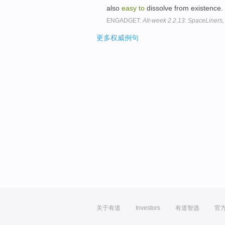
also
easy
to
dissolve from existence.
ENGADGET:
Alt-week 2.2.13: SpaceLiners,
更多权威例句
关于有道
Investors
有道智选
官