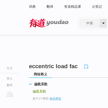
词典
翻译
有道精品课
云笔记
中英
有道 - 网易旗下搜索
eccentric load fac
目录
网络释义
释义
偏载系数
翻译
偏载系数
基于1个网页
-
相关网页
go
top