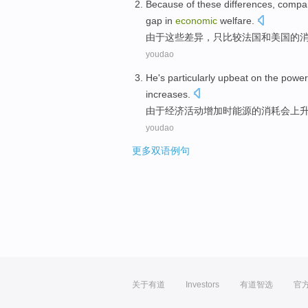
Because
of
these
differences
,
compa
gap
in
economic
welfare
.
由于
这些
差异
，
只比较
法国
和
美国
的
youdao
He
's
particularly
upbeat on
the
power
increases
.
由于
经济
活动
增加
时
能源
的
消耗
会
上
youdao
更多双语例句
关于有道
Investors
有道智选
官