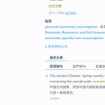
经济消费
基于1个网页
-
相关网页
短语
physical economic consumption
体
Economic Recession and Art Consum
economic specific fuel consumption
更多
网络短语
相关文章
双语例句
原声例句
权威
The
ancient Chinese
"spring country
concerning
the
overall
scale
,
econom
中国
古代
踏青
、
郊游
与
现代
城郊
旅游
们
是
一脉相承
的。
youdao