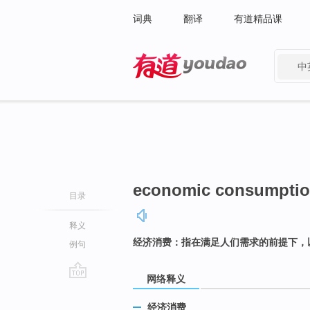
词典
翻译
有道精品课
中
有道 - 网易旗下搜索
economic consumpti
目录
释义
经济消费：指在满足人们需求的前提下，
例句
网络释义
go
top
经济消费