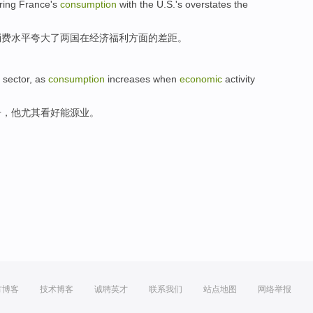
ring
France
's
consumption
with
the U.S
.'
s overstates
the
消费
水平
夸大
了两国
在
经济
福利方面
的
差距
。
sector,
as
consumption
increases
when
economic
activity
升
，
他
尤其
看好
能源业。
方博客
技术博客
诚聘英才
联系我们
站点地图
网络举报