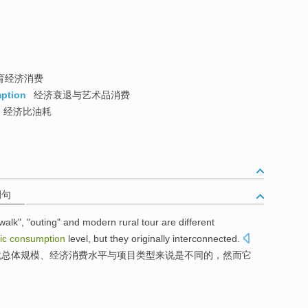
育经济消费
ption
经济衰退与艺术品消费
经济比油耗
例句
walk
", "
outing
"
and
modern
rural
tour
are
different
ic
consumption
level
,
but
they
originally interconnected
.
就
总体
规模
、
经济
消费
水平
与项目类型来说
是
不同
的，
然而
它