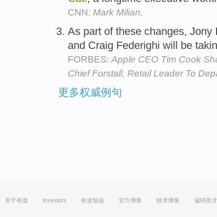
CNN:
Mark Milian,
As part of these changes, Jony 
and Craig Federighi will be taki
FORBES:
Apple CEO Tim Cook Sh
Chief Forstall, Retail Leader To Dep
更多权威例句
关于有道
Investors
有道智选
官方博客
技术博客
诚聘英