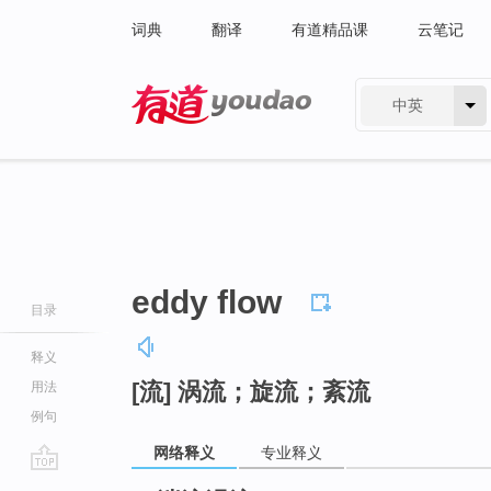
词典
翻译
有道精品课
云笔记
中英
有道 - 网易旗下搜索
eddy flow
目录
释义
[流] 涡流；旋流；紊流
用法
例句
网络释义
专业释义
go