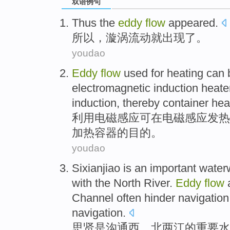
双语例句
Thus
the
eddy
flow
appeared
.
所以
，
漩涡
流动
就出现了
。
youdao
Eddy
flow
used
for
heating
can 
electromagnetic
induction
heate
induction,
thereby
container
hea
利用
电
磁感应
可
在
电磁感应
发热
加热
容器
的
目的
。
youdao
Sixianjiao
is
an important
water
with the
North
River.
Eddy
flow
Channel
often
hinder
navigation
navigation
.
思贤
是
沟通
西
、
北
两江
的
重要
水