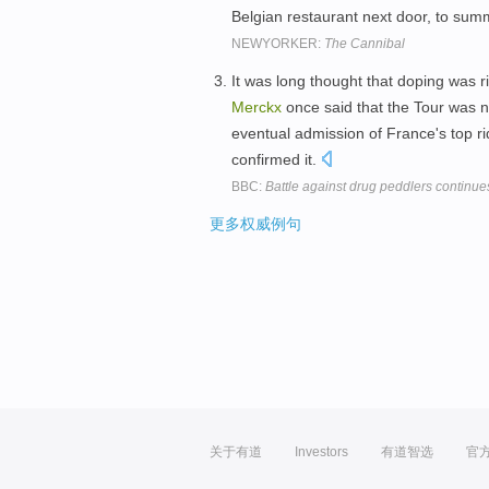
Belgian restaurant next door, to summ
NEWYORKER:
The Cannibal
It was long thought that doping was ri
Merckx
once said that the Tour was 
eventual admission of France's top r
confirmed it.
BBC:
Battle against drug peddlers continue
更多权威例句
关于有道
Investors
有道智选
官