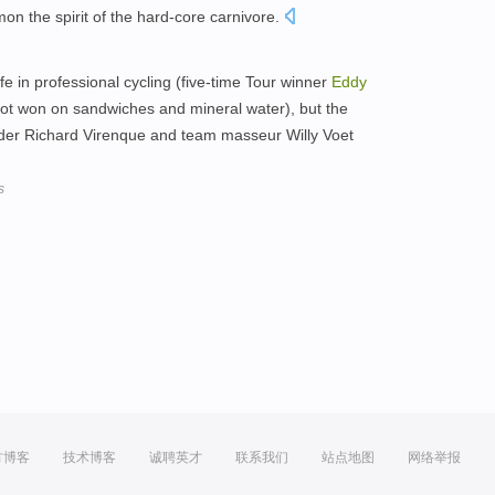
on the spirit of the hard-core carnivore.
fe in professional cycling (five-time Tour winner
Eddy
not won on sandwiches and mineral water), but the
ider Richard Virenque and team masseur Willy Voet
s
方博客
技术博客
诚聘英才
联系我们
站点地图
网络举报