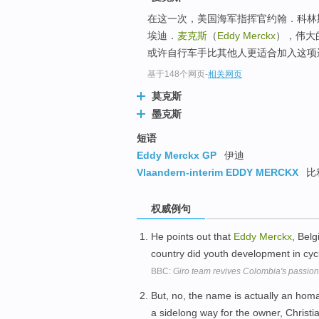
在这一次，美国海军指挥官约翰．科林斯（
埃迪．
麦克斯
（
Eddy Merckx
），伟大
或许自行车手比其他人更适合加入这项
基于148个网页
-
相关网页
莫克斯
墨克斯
短语
Eddy Merckx GP
伊迪
Vlaandern-interim EDDY MERCKX
比
权威例句
He points out that
Eddy
Merckx
, Belg
country did youth development in cyc
BBC:
Giro team revives Colombia's passion 
But, no, the name is actually an homa
a sidelong way for the owner, Christ