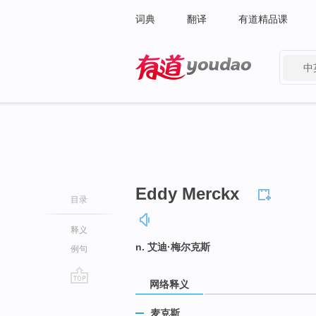
词典
翻译
有道精品课
中
有道 - 网易旗下搜索
Eddy Merckx
目录
释义
n. 艾迪·梅尔克斯
例句
网络释义
go
top
麦克斯