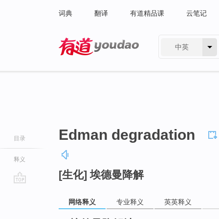
词典
翻译
有道精品课
云笔记
中英
有道 - 网易旗下搜索
Edman degradation
目录
释义
[生化] 埃德曼降解
go
top
网络释义
专业释义
英英释义