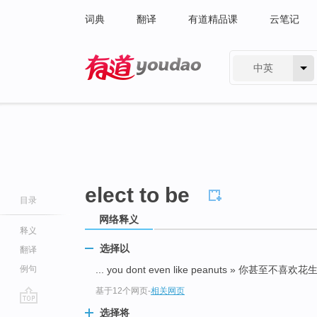
词典
翻译
有道精品课
云笔记
中英
有道 - 网易旗下搜索
elect to be
目录
网络释义
释义
选择以
翻译
例句
... you dont even like peanuts » 你甚至不喜欢花
基于12个网页
-
相关网页
go
选择将