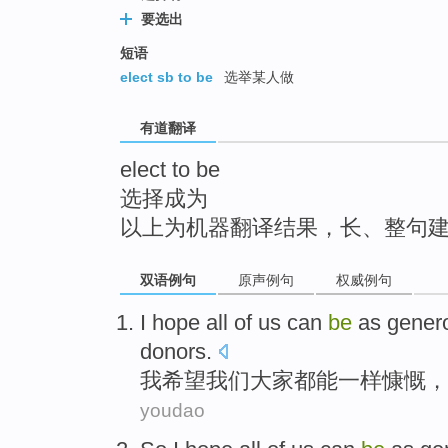
top
要选出
短语
elect sb to be
选举某人做
有道翻译
elect to be
选择成为
以上为机器翻译结果，长、整句
双语例句
原声例句
权威例句
I
hope
all
of
us
can
be
as
gener
donors
.
我
希望
我们
大家都
能
一样
慷慨
，
youdao