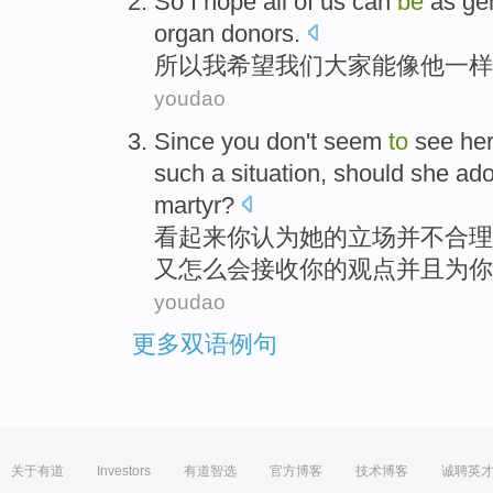
So
I
hope
all of
us
can
be
as
ge
organ
donors
.
所以
我
希望
我们大家
能
像
他一样
youdao
Since
you
don't
seem
to
see
he
such a
situation
, should
she
ado
martyr
?
看起来
你
认为
她
的
立场
并不
合理
又怎么会接收
你
的观点
并且
为
你
youdao
更多双语例句
关于有道
Investors
有道智选
官方博客
技术博客
诚聘英