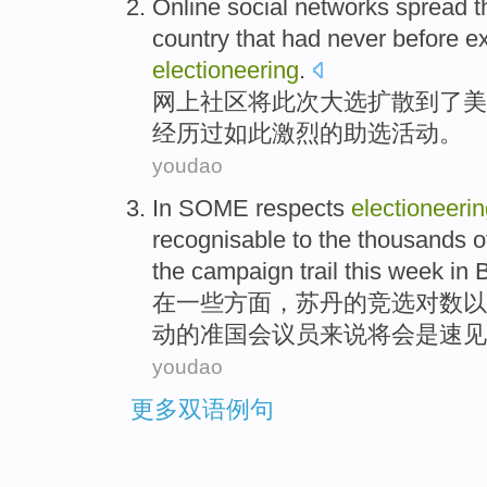
Online
social
networks
spread
t
country
that
had never before
e
electioneering
.
网上
社区
将此次
大选
扩散
到了美
经历过
如此
激烈
的助选活动。
youdao
In
SOME
respects
electioneeri
recognisable
to
the
thousands
o
the
campaign
trail
this week
in
B
在
一些
方面
，
苏丹
的
竞选
对
数以
动
的
准
国会议员
来说
将
会
是
速见
youdao
更多双语例句