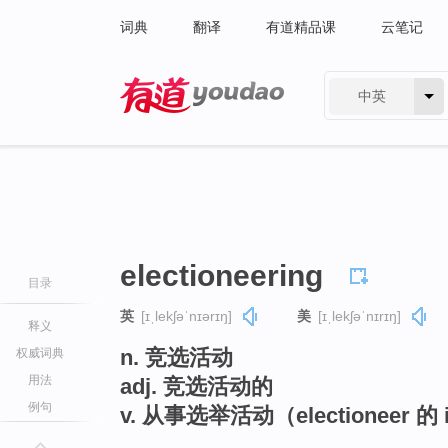
词典
翻译
有道精品课
云笔记
中英
有道 - 网易旗下搜索
electioneering
目录
英
[ɪˌlekʃəˈnɪərɪŋ]
美
[ɪˌlekʃəˈnɪrɪŋ]
释义
n. 竞选活动
权威词典
用法
adj. 竞选活动的
例句
v. 从事选举活动（electioneer 的