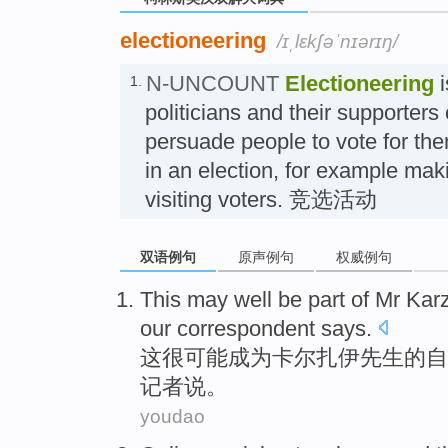
electioneering
/ɪˌlɛkʃəˈnɪərɪŋ/
N-UNCOUNT
Electioneering
i
1.
politicians and their supporters 
persuade people to vote for them 
in an election, for example ma
visiting voters. 竞选活动
双语例句
原声例句
权威例句
This
may well
be
part of
Mr
Karz
our
correspondent
says
.
这
很
可能
成为
卡尔扎伊
先生
的
自
记者
说
。
youdao