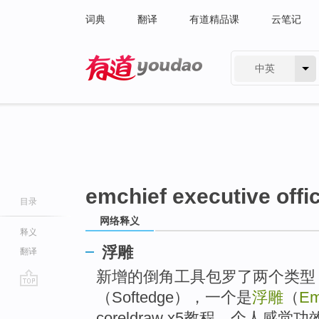
词典
翻译
有道精品课
云笔记
中英
有道 - 网易旗下搜索
emchief executive offi
目录
网络释义
释义
浮雕
翻译
新增的倒角工具包罗了两个类型
（Softedge），一个是
浮雕
（
Em
go
top
coreldraw x5教程。个人感