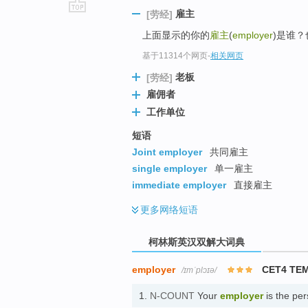
雇主
[劳经]
go
上面显示的你的
雇主
(
employer
)是谁？也
top
基于11314个网页
-
相关网页
老板
[劳经]
雇佣者
工作单位
短语
Joint employer
共同雇主
single employer
单一雇主
immediate employer
直接雇主
更多
网络短语
柯林斯英汉双解大词典
employer
CET4 TE
/ɪmˈplɔɪə/
1.
N-COUNT
Your
employer
is the per