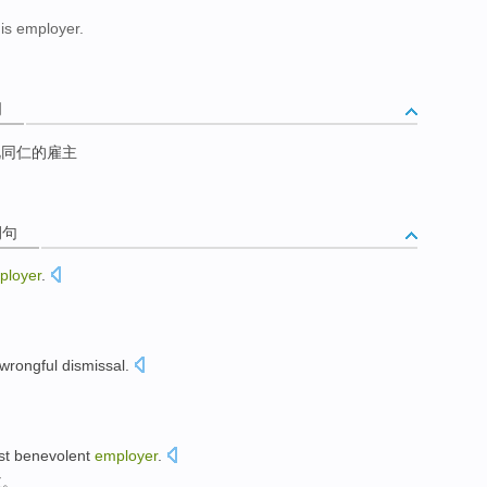
is employer.
词
同仁的雇主
例句
ployer
.
wrongful
dismissal
.
t benevolent
employer
.
主。