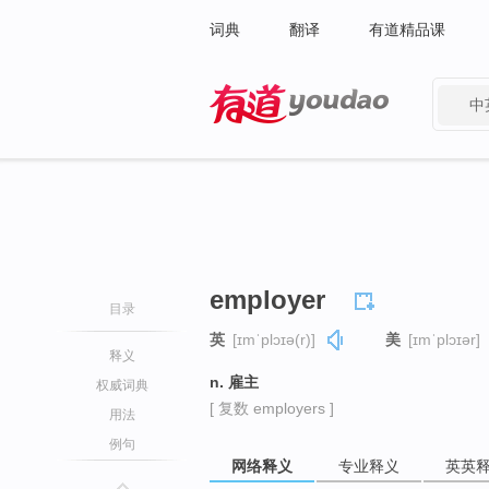
词典
翻译
有道精品课
中
有道 - 网易旗下搜索
employer
目录
英
[ɪmˈplɔɪə(r)]
美
[ɪmˈplɔɪər]
释义
n. 雇主
权威词典
[ 复数 employers ]
用法
例句
网络释义
专业释义
英英