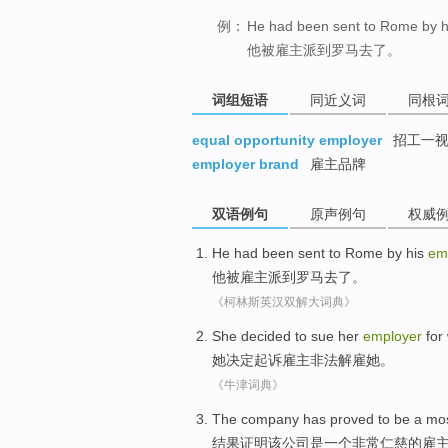
例：
He had been sent to Rome by h
他被雇主派到罗马去了。
词组短语
同近义词
同根
equal opportunity employer
招工一视
employer brand
雇主品牌
双语例句
原声例句
权威
He
had been sent
to
Rome
by his
em
他
被
雇主
派
到
罗马去
了。
《柯林斯英汉双解大词典》
She
decided to
sue
her
employer
for
她
决定
起诉
雇主
非法
解雇
她
。
《牛津词典》
The
company
has proved
to
be
a
mos
结果
证明
该
公司
是
一个
非常
仁慈的雇