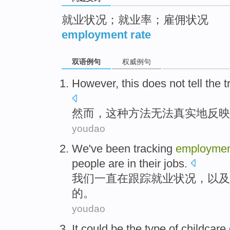
就业状况；就业率；雇佣状况
employment rate
双语例句
权威例句
However
,
this
does not tell
the
t
然而
，
这种
方法
无法
真实地
反映
youdao
We
've been
tracking
employme
people
are
in their
jobs
.
我们
一直
在
跟踪
就业
状况
，
以及
的。
youdao
It
could
be
the
type
of
childcare