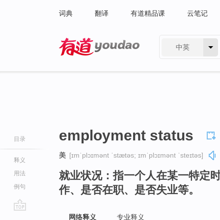
词典
翻译
有道精品课
云笔记
中英
有道 - 网易旗下搜索
employment status
目录
美
[ɪmˈplɔɪmənt ˈstætəs; ɪmˈplɔɪmənt ˈsteɪtəs]
释义
就业状况：指一个人在某一特定
用法
例句
作、是否在职、是否失业等。
go
网络释义
专业释义