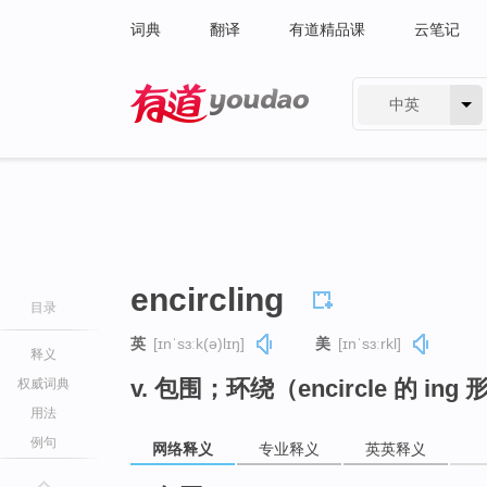
词典
翻译
有道精品课
云笔记
中英
有道 - 网易旗下搜索
encircling
目录
英
[ɪnˈsɜːk(ə)lɪŋ]
美
[ɪnˈsɜːrkl]
释义
v. 包围；环绕（encircle 的 ing
权威词典
用法
例句
网络释义
专业释义
英英释义