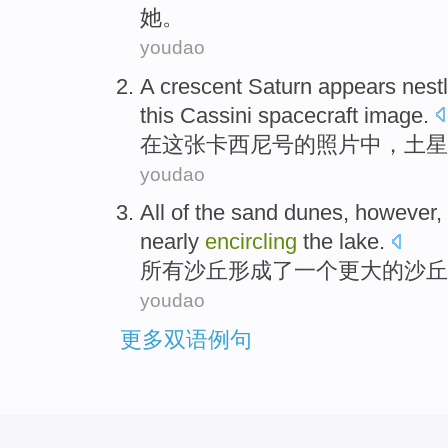
她。
youdao
A crescent
Saturn
appears nest
this
Cassini
spacecraft
image
.
在
这
张卡西尼号
的
照片
中
，
土星
youdao
All
of
the sand
dunes
, however,
nearly
encircling
the
lake
.
所有
沙丘
形成
了
一个
更大
的
沙丘
youdao
更多双语例句