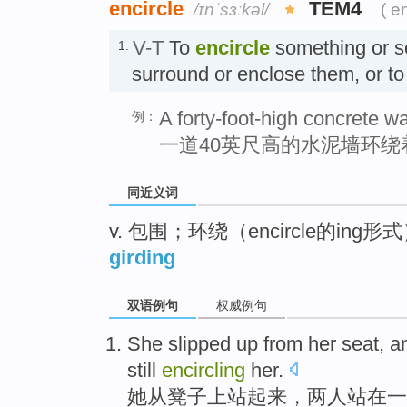
encircle
TEM4
/ɪnˈsɜːkəl/
( e
V-T
To
encircle
something or 
1.
surround or enclose them, or 
A forty-foot-high concrete wal
例：
一道40英尺高的水泥墙环绕
同近义词
v. 包围；环绕（encircle的ing形
girding
双语例句
权威例句
She
slipped
up
from
her
seat
, 
still
encircling
her
.
她
从
凳子上
站
起来
，
两
人站
在一