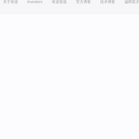
关于有道
Investors
有道智选
官方博客
技术博客
诚聘英