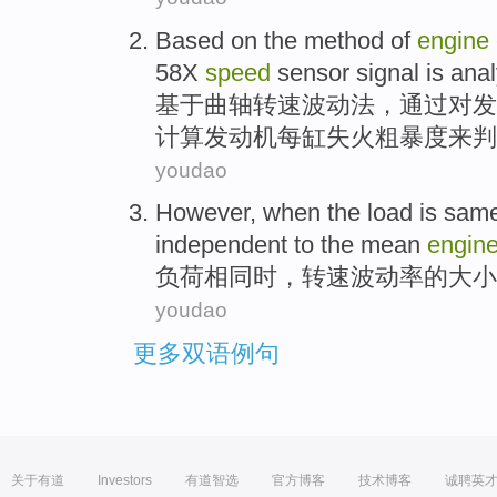
Based on
the
method
of
engine
58
X
speed
sensor signal
is ana
基于
曲轴
转速
波动
法
，通过
对
发
计算发动机每缸失火粗暴度来判
youdao
However, when the
load
is
sam
independent
to the mean
engin
负荷
相
同时
，转速
波动
率
的
大小
youdao
更多双语例句
关于有道
Investors
有道智选
官方博客
技术博客
诚聘英