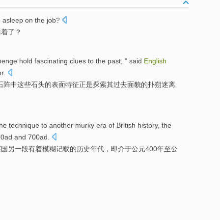
n
asleep
on
the
job
?
睡着
了？
henge
hold fascinating
clues
to
the
past
, " said
English
or
.
石阵
中
这些
石头
的
表面
特征正是探索
其
过去
面貌的扑朔迷离
the
technique
to
another
murky
era
of
British
history
,
the
0
ad
and 700
ad
.
英国
另一
段
有着
模糊
记载
的
历史
年代
，即
介于
公元
400年至公