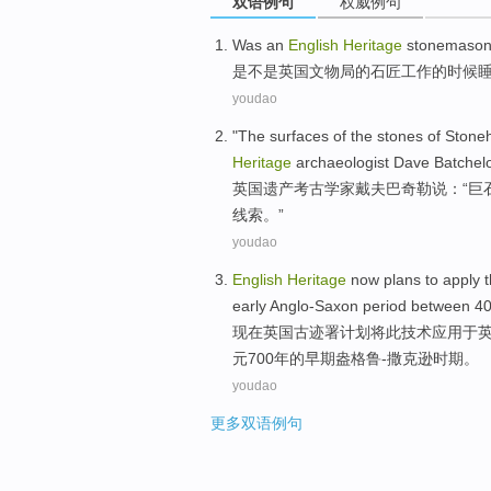
双语例句
权威例句
Was an
English
Heritage
stonemaso
是不是
英国
文物局
的石匠工作的时候
youdao
"The
surfaces
of
the
stones
of
Stone
Heritage
archaeologist
Dave
Batchel
英国
遗产
考古学家
戴夫
巴奇勒说：“
巨
线索
。”
youdao
English
Heritage
now
plans
to apply
early
Anglo-Saxon
period
between
40
现在
英国
古迹
署
计划
将
此
技术
应用于
元700年
的
早期
盎格鲁-撒
克逊时期。
youdao
更多双语例句