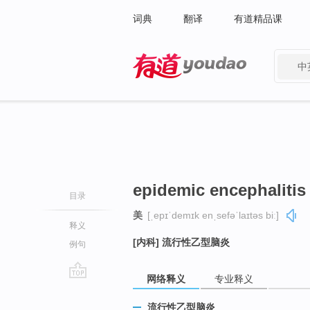
词典
翻译
有道精品课
中
有道 - 网易旗下搜索
epidemic encephalitis
目录
美
[ˌepɪˈdemɪk enˌsefəˈlaɪtəs biː]
释义
[内科] 流行性乙型脑炎
例句
网络释义
专业释义
go
top
流行性乙型脑炎