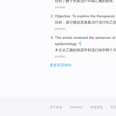
目的
了解
干扰素治疗
早期乙脑
的
效果
youdao
Objective
:
To explore
the
therapeutic
目的
：
探讨
糖皮质激素
治疗
流行性
乙
youdao
The article
reviewed
the
advances
of
epidemiology
.
本文
从
乙脑
的
病原学
和
流行病学
两个
youdao
更多双语例句
关于有道
Investors
有道智选
官