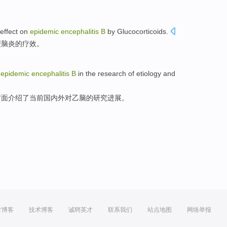
。
effect on
epidemic
encephalitis
B
by Glucocorticoids
.
型
脑炎的疗效。
epidemic
encephalitis
B
in the
research
of
etiology
and
方面
介绍
了当前国内外对乙脑的
研究
进展
。
方博客
技术博客
诚聘英才
联系我们
站点地图
网络举报