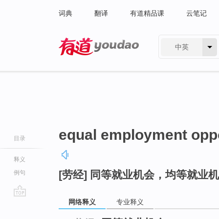
词典
翻译
有道精品课
云笔记
中英
有道 - 网易旗下搜索
equal employment oppo
目录
释义
[劳经] 同等就业机会，均等就业
例句
网络释义
专业释义
go
top