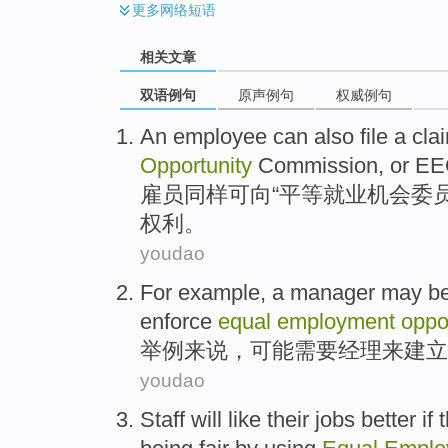
更多
网络短语
相关文章
双语例句
原声例句
权威例句
An employee
can
also
file a
cla
Opportunity
Commission
, or
EE
雇员
同样
可
向“
平等
就业
机会
委
权利。
youdao
For example
, a
manager
may b
enforce
equal
employment
oppo
举例
来说，
可能
需要
经理
来
建立
youdao
Staff
will
like
their
jobs
better
if
t