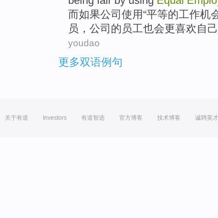
being
fair by
using
Equal
Emplo
而
如果
公司
使用
“
平等
的
工作
机
员
，公司的员工
也会
更
喜欢
自己
youdao
更多双语例句
关于有道
Investors
有道智选
官方博客
技术博客
诚聘英