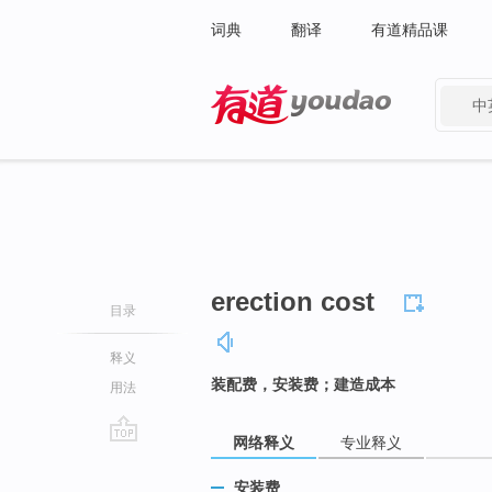
词典
翻译
有道精品课
中
有道 - 网易旗下搜索
erection cost
目录
释义
装配费，安装费；建造成本
用法
网络释义
专业释义
go
top
安装费