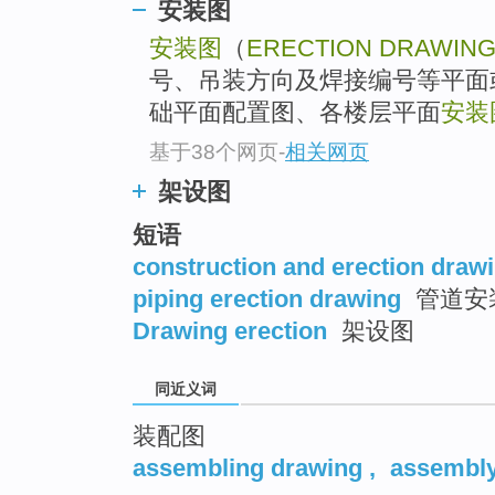
安装图
安装图
（
ERECTION DRAWIN
号、吊装方向及焊接编号等平面
础平面配置图、各楼层平面
安装
基于38个网页
-
相关网页
架设图
短语
construction and erection draw
piping erection drawing
管道安
Drawing erection
架设图
同近义词
装配图
assembling drawing
,
assembly