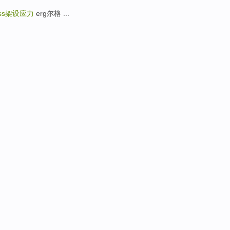
ss
架设应力
erg尔格 ...