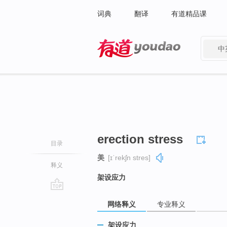
词典
翻译
有道精品课
中
有道 - 网易旗下搜索
erection stress
目录
美
[ɪˈrekʃn stres]
释义
架设应力
go
网络释义
专业释义
top
架设应力