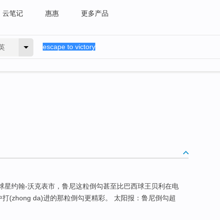
云笔记
惠惠
更多产品
英
兰球星约翰-沃克表市，鲁尼这粒倒勾甚至比巴西球王贝利在电
中打(zhong da)进的那粒倒勾更精彩。 太阳报：鲁尼倒勾超