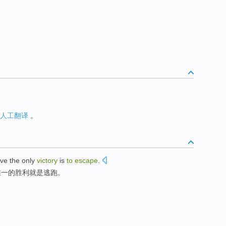
人工翻译
。
ove
the only
victory
is
to
escape
.
唯一
的
胜利
就是
逃跑
。