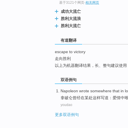
基于3121个网页
-
相关网页
top
成功大流亡
胜利大流浪
胜利大流亡
有道翻译
escape to victory
走向胜利
以上为机器翻译结果，长、整句建议使用
双语例句
Napoleon
wrote
somewhere
that
in
l
拿破仑曾经
在某处
这样
写道：
爱情
中
youdao
更多双语例句