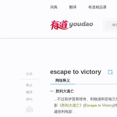
词典
翻译
有道精品课
中
有道 - 网易旗下搜索
escape to victory
目录
网络释义
释义
胜利大逃亡
翻译
...不过前伊普斯维奇、利物浦和苏格
例句
影《
胜利大逃亡
》(
Escape to Victory
)
越按利电影 .
go