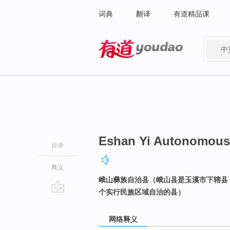
词典
翻译
有道精品课
中
有道 - 网易旗下搜索
Eshan Yi Autonomous
目录
释义
峨山彝族自治县（峨山县是玉溪市下辖县
个实行民族区域自治的县）
go
top
网络释义