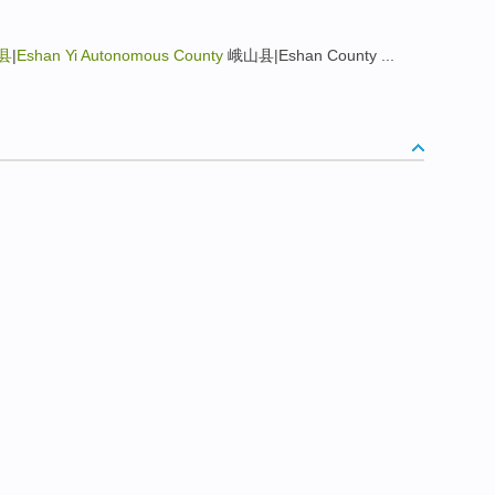
县
|
Eshan Yi Autonomous County
峨山县|Eshan County ...