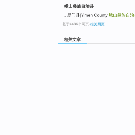
峨山彝族自治县
... 易门县|Yimen County
峨山彝族自治
基于4486个网页
-
相关网页
相关文章