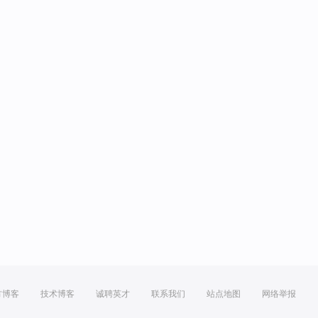
方博客
技术博客
诚聘英才
联系我们
站点地图
网络举报