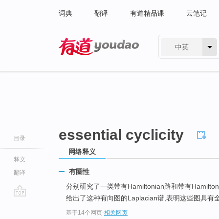
词典
翻译
有道精品课
云笔记
中英
有道 - 网易旗下搜索
essential cyclicity
目录
网络释义
释义
有圈性
翻译
分别研究了一类带有Hamiltonian路和带有Hamilt
给出了这种有向图的Laplacian谱,表明这些图具有全实的
go
基于14个网页
-
相关网页
top