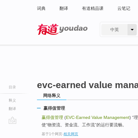
词典
翻译
有道精品课
云笔记
中英
有道 - 网易旗下搜索
evc-earned value man
目录
网络释义
释义
赢得值管理
翻译
赢得值管理
(
EVC-Earned Value Management
) 
使“物资流、资金流、工作流”的运行要流畅。
go
基于1个网页
-
相关网页
top