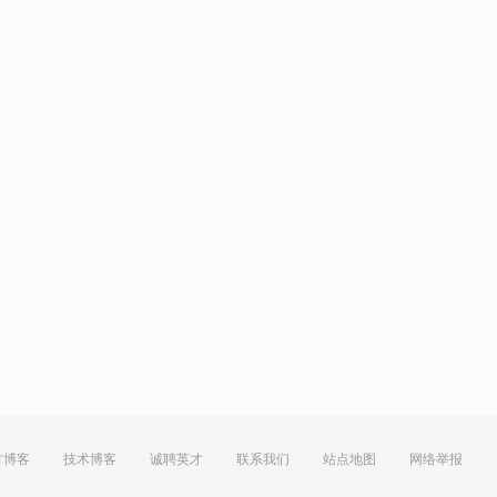
方博客
技术博客
诚聘英才
联系我们
站点地图
网络举报