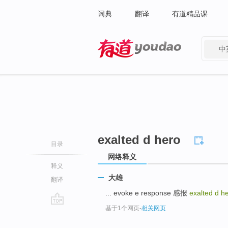
词典
翻译
有道精品课
中
有道 - 网易旗下搜索
exalted d hero
目录
网络释义
释义
大雄
翻译
... evoke e response 感报
exalted d h
基于1个网页
-
相关网页
go
top