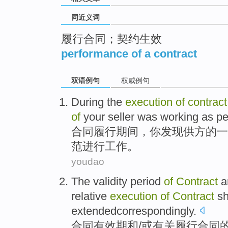
同近义词
履行合同；契约生效
performance of a contract
双语例句
权威例句
During
the
execution
of
contract
of
your seller
was working
as pe
合同
履行
期间
，
你
发现
供方
的
一
范
进行
工作。
youdao
The validity period
of
Contract
a
relative
execution
of
Contract
sh
extendedcorrespondingly
.
合同
有效期
和
/
或
有关
履行
合同