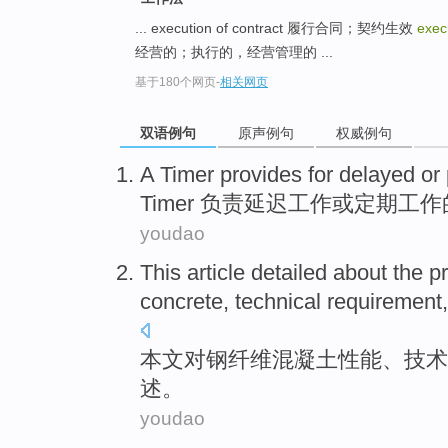
... execution of contract 履行合同；契约生效
exec
经营的；执行的，经营管理的 ...
基于180个网页
-
相关网页
双语例句
原声例句
权威例句
A Timer provides
for
delayed
or
Timer
负责
延迟
工作
或
定期
工作
youdao
This article
detailed
about
the
p
concrete
,
technical
requirement
本文
对
钢
纤维
混凝土
性能
、
技术
述。
youdao