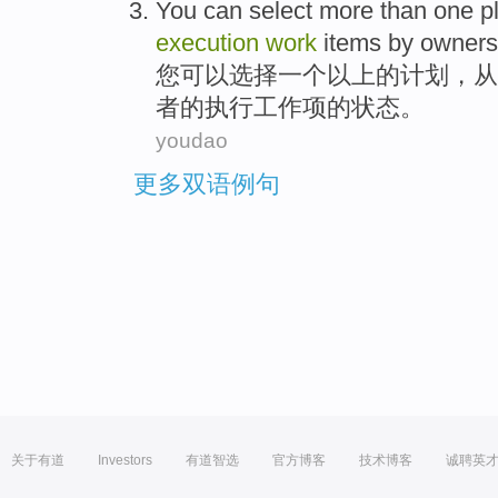
You
can
select
more than
one
p
execution
work
items
by
owners
您
可以
选择
一
个
以上
的
计划
，从
者
的
执行
工作
项
的
状态
。
youdao
更多双语例句
关于有道
Investors
有道智选
官方博客
技术博客
诚聘英