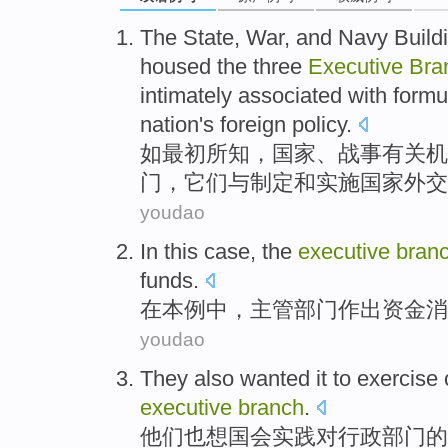
The
State
,
War
,
and
Navy
Build
housed the
three
Executive
Bra
intimately
associated
with
formu
nation
's foreign
policy
.
如
最初
所知
，
国家
、
战事
有关机
门
，它们
与
制定
和
实施
国家
外交
youdao
In
this
case
,
the
executive
bran
funds
.
在
本
例中
，
主管
部门
作出
资金
消
youdao
They
also
wanted
it to
exercise
executive
branch
.
他们
也
想
国会
实践
对
行政
部门
的