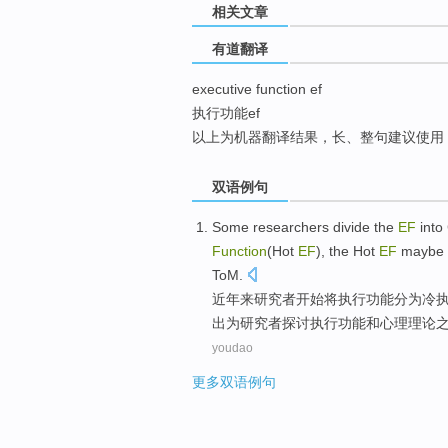
相关文章
top
有道翻译
executive function ef
执行功能ef
以上为机器翻译结果，长、整句建议使用
双语例句
Some
researchers
divide
the
EF
into
Function
(Hot
EF
), the Hot
EF
maybe
ToM.
近年来
研究者
开始将
执行
功能
分为
冷
出
为
研究者
探讨
执行功能
和
心理理论
youdao
更多双语例句