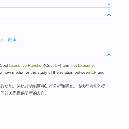
人工翻译
。
Cool
Executive
Function
(Cool
EF
)
and
Hot
Executive
a
new
media
for
the study
of
the
relation
between
EF
and
执行功能、
热
执行功能两种进行分析
和
研究
。热执行功能
的
提
之间
的
关系
提供
了
新的
方向。