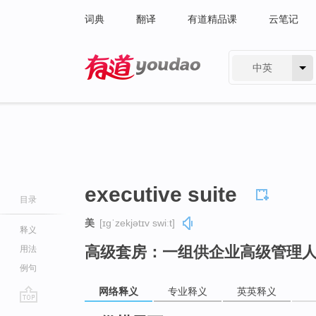
词典
翻译
有道精品课
云笔记
中英
有道 - 网易旗下搜索
executive suite
目录
美
[ɪɡˈzekjətɪv swiːt]
释义
高级套房：一组供企业高级管理
用法
例句
网络释义
专业释义
英英释义
go