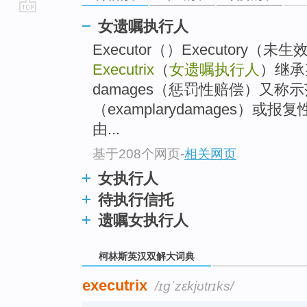
go
女遗嘱执行人
top
Executor（）Executory
Executrix
（
女遗嘱执行人
）继承某
damages（惩罚性赔偿）又称
（examplarydamages）或报复性
由...
基于208个网页
-
相关网页
女执行人
待执行信托
遗嘱女执行人
柯林斯英汉双解大词典
executrix
/ɪɡˈzɛkjʊtrɪks/