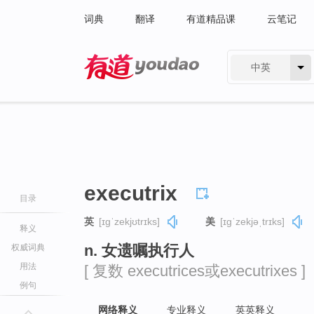
词典
翻译
有道精品课
云笔记
中英
有道 - 网易旗下搜索
executrix
目录
英
[ɪɡˈzekjʊtrɪks]
美
[ɪɡˈzekjəˌtrɪks]
释义
n. 女遗嘱执行人
权威词典
用法
[ 复数 executrices或executrixes ]
例句
网络释义
专业释义
英英释义