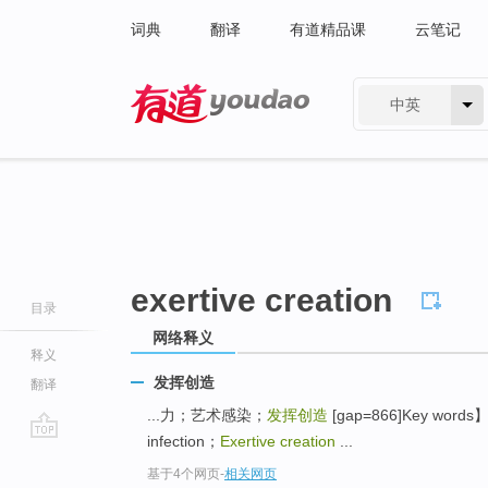
词典
翻译
有道精品课
云笔记
中英
有道 - 网易旗下搜索
exertive creation
目录
网络释义
释义
发挥创造
翻译
...力；艺术感染；
发挥创造
[gap=866]Key words】St
infection；
Exertive creation
...
go
基于4个网页
-
相关网页
top