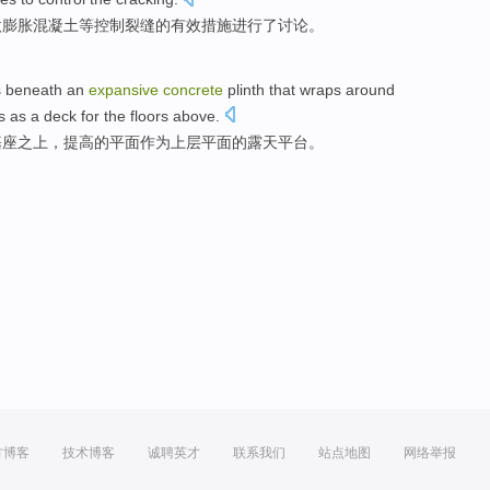
微
膨胀
混凝土
等
控制
裂缝的
有效
措施进行了讨论。
s beneath
an
expansive
concrete
plinth
that wraps around
s as a
deck
for the floors above.
基座之上
，
提高
的
平面
作为
上层
平面的露天平台。
方博客
技术博客
诚聘英才
联系我们
站点地图
网络举报