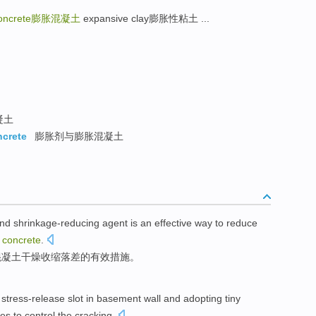
oncrete
膨胀混凝土
expansive clay膨胀性粘土 ...
凝土
ncrete
膨胀剂与膨胀混凝土
nd
shrinkage-reducing
agent
is
an effective
way to
reduce
concrete
.
混凝土
干燥
收缩
落差
的
有效
措施。
 stress-release
slot in basement wall
and
adopting
tiny
es
to
control
the
cracking
.