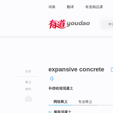
词典
翻译
有道精品课
中
有道 - 网易旗下搜索
expansive concrete
目录
释义
补偿收缩混凝土
例句
网络释义
专业释义
go
top
膨胀混凝土