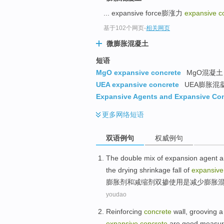
... expansive force膨涨力
expansive c
基于102个网页
-
相关网页
微膨胀混凝土
短语
MgO expansive concrete
MgO混凝土
UEA expansive concrete
UEA膨胀混
Expansive Agents and Expansive Co
更多
网络短语
双语例句
权威例句
The double
mix
of
expansion
agent
a
the
drying
shrinkage
fall
of
expansive
膨胀
剂
和
减缩
剂
双
掺
使用
是
减少
膨胀
youdao
Reinforcing
concrete
wall, grooving
a
expansive
concrete
are
good measur