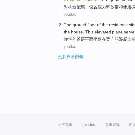
对
构造配筋、设置应力释放
带
和
使用
youdao
The ground
floor
of
the
residence
sit
the house. This
elevated
plane
serve
住宅
的
首
层平面
坐落
在
宽广
的
混凝土
youdao
更多双语例句
关于有道
Investors
有道智选
官