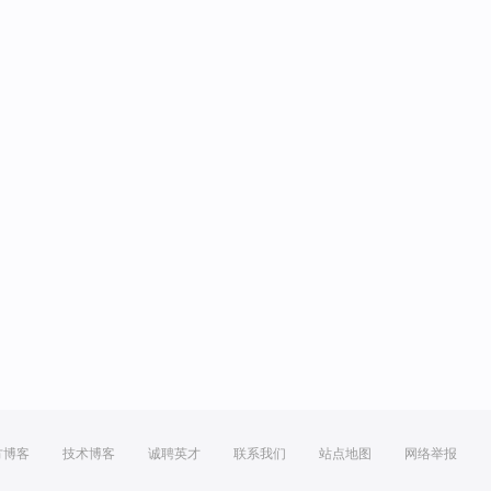
方博客
技术博客
诚聘英才
联系我们
站点地图
网络举报