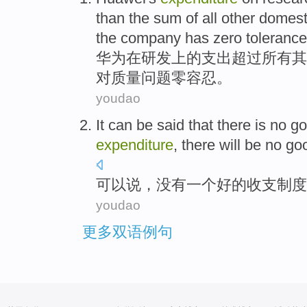
than
the
sum
of
all
other
domest
the company
has
zero
tolerance
华为在
研发
上
的
支出
超过
所有
其
对
质量
问题
零
容忍
。
youdao
It can be said
that there is
no
go
expenditure
,
there will be
no
go
可以说
，
没有
一个
好的
收支
制度
youdao
更多双语例句