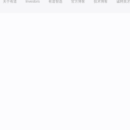
关于有道
Investors
有道智选
官方博客
技术博客
诚聘英